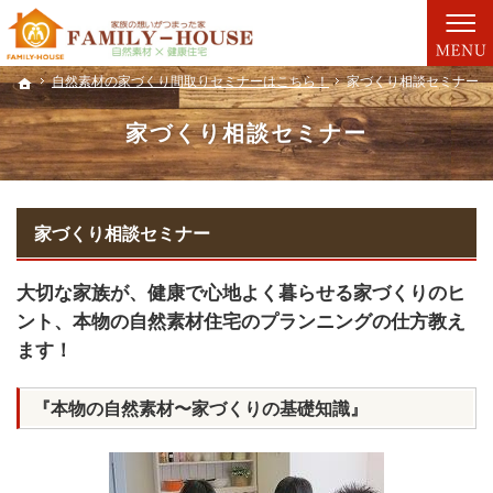
自然素材にこだわります。注文住宅（北九州市・遠賀郡・中間市）の工務店なら安心・信
注文住宅・リフォーム・リノベーション・耐震補強・既存住宅状況調査（北九州市・遠賀
自然素材の家づくり間取りセミナーはこちら！
自然素材の家づくり間取りセミナーはこちら！
家づくり相談セミナー
家づくり相談セミナー
ホーム
ホーム
家づくり相談セミナー
家づくり相談セミナー
大切な家族が、健康で心地よく暮らせる家づくりのヒ
ント、本物の自然素材住宅のプランニングの仕方教え
ます！
『本物の自然素材〜家づくりの基礎知識』