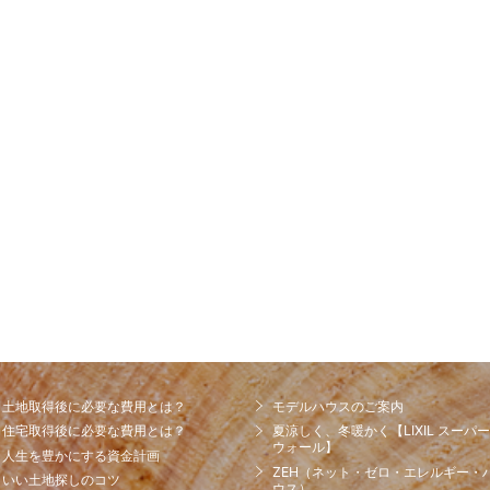
土地取得後に必要な費用とは？
モデルハウスのご案内
住宅取得後に必要な費用とは？
夏涼しく、冬暖かく【LIXIL スーパー
ウォール】
人生を豊かにする資金計画
ZEH（ネット・ゼロ・エレルギー・
いい土地探しのコツ
ウス）