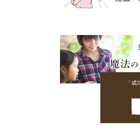
「成
小
冊