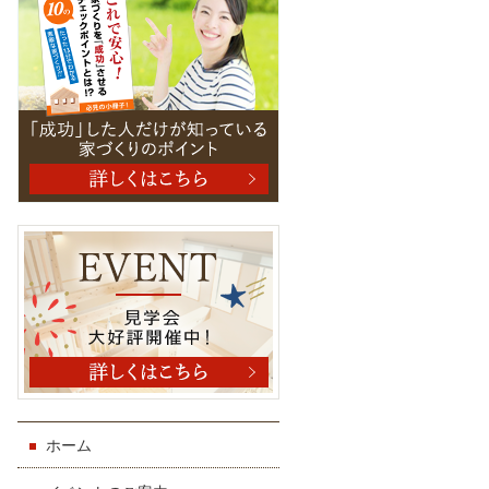
盆、年
末年始
を除
く）
ホーム