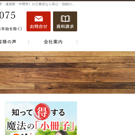
自然素材にこだわります。注文住宅（北九州市・遠賀郡・中間市）の工務店なら安心・信頼の当店へ。
093-861-0075
営業時間
お問合せ
資料請求
9:00～18:00
定休日
年中無休（お盆、年末年始を除く）
ね、施工実績
お客様の声
会社案内
093-861-0075
営業時
お問合せ
資料請求
間
9:00
～
18:00
定休日
年中無
休（お