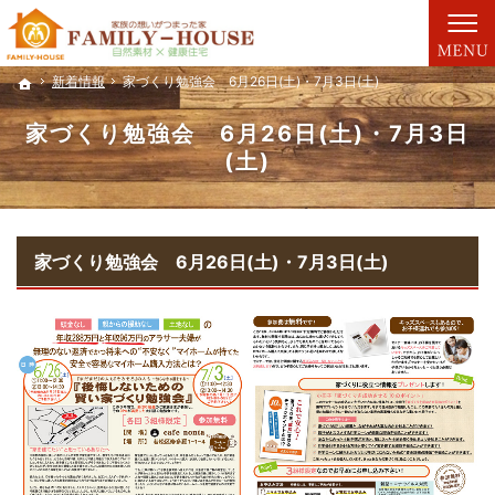
自然素材にこだわります。注文住宅（北九州市・遠賀郡・中間市）の工務店なら安心・信
注文住宅・リフォーム・リノベーション・耐震補強・既存住宅状況調査（北九州市・遠賀
新着情報
新着情報
家づくり勉強会 6月26日(土)・7月3日(土)
家づくり勉強会 6月26日(土)・7月3日(土)
ホーム
ホーム
家づくり勉強会 6月26日(土)・7月3日
(土)
家づくり勉強会 6月26日(土)・7月3日(土)