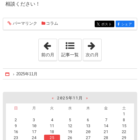
相談ください！
パーマリンク
コラム
entry496
ポスト
シェア
entry496
entry496
「2025年10月」
「2026年1月」
前の月
記事一覧
次の月
2025年11月
Home
«
2025年11月
»
日
月
火
水
木
金
土
1
2
3
4
5
6
7
8
9
10
11
12
13
14
15
16
17
18
19
20
21
22
23
24
25
26
27
28
29