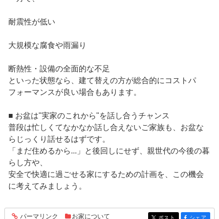
耐震性が低い
大規模な腐食や雨漏り
断熱性・設備の全面的な不足
といった状態なら、建て替えの方が総合的にコストパ
フォーマンスが良い場合もあります。
■ お盆は"実家のこれから"を話し合うチャンス
普段は忙しくてなかなか話し合えないご家族も、お盆な
らじっくり話せるはずです。
「まだ住めるから...」と後回しにせず、親世代の今後の暮
らし方や、
安全で快適に過ごせる家にするための計画を、この機会
に考えてみましょう。
パーマリンク
お家について
entry494
ポスト
シェア
entry494
entry494