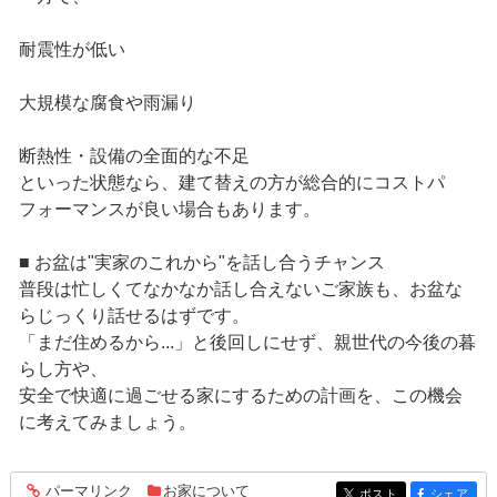
耐震性が低い
大規模な腐食や雨漏り
断熱性・設備の全面的な不足
といった状態なら、建て替えの方が総合的にコストパ
フォーマンスが良い場合もあります。
■ お盆は"実家のこれから"を話し合うチャンス
普段は忙しくてなかなか話し合えないご家族も、お盆な
らじっくり話せるはずです。
「まだ住めるから...」と後回しにせず、親世代の今後の暮
らし方や、
安全で快適に過ごせる家にするための計画を、この機会
に考えてみましょう。
パーマリンク
お家について
entry494
ポスト
シェア
entry494
entry494