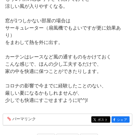
涼しい風が入りやすくなる。
窓が1つしかない部屋の場合は
サーキュレーター（扇風機でもよいですが更に効果あ
り）
をまわして熱を外に出す。
カーテンはレースなど風の通すものをかけておく
こんな感じで、ほんの少し工夫するだけで、
家の中を快適に保つことができたりします。
コロナの影響で今までに経験したことのない、
厳しい夏になるかもしれませんが、
少しでも快適にすごせますように!(^^)!
パーマリンク
entry352
ポスト
シェア
entry352
entry352